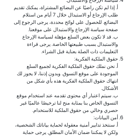
سياسة الإرجاع والاستبدال:
أ. إذا لم تكن راضيًا عن البضائع المشتراة، يمكنك تقديم
طلب الإرجاع أو الاستبدال خلال 7 أيام من استلام
البضائع. للحصول على لوائح محددة، يرجى الرجوع إلى
صفحة سياسة الإرجاع والاستبدال على موقعنا.
ب. قد لا تكون بعض السلع مؤهلة لسياسة الإرجاع
والاستبدال بسبب طبيعتها الخاصة. يرجى قراءة
التعليمات ذات الصلة بعناية قبل الشراء.
حقوق الملكية الفكرية:
أ. نحن نملك حقوق الملكية الفكرية لجميع السلع
الموجودة على موقع التسوق. وبدون إذننا، لا يجوز لك
انتهاك حقوق الملكية الفكرية هذه بأي شكل من
الأشكال.
ب. سيتم اعتبار أي محتوى تقدمه عند استخدام موقع
التسوق الخاص بنا بمثابة منح لنا ترخيصًا عالميًا غير
حصري وخالي من حقوق الملكية للاستخدام.
أمن البيانات:
أ. سنتخذ تدابير أمنية معقولة لحماية بياناتك الشخصية،
ولكن لا يمكننا ضمان الأمان المطلق. يرجى حماية