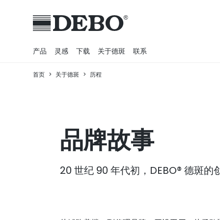
产品
灵感
下载
关于德斑
联系
首页
>
关于德斑
>
历程
建筑立面
商业
历程
室内
商业
户外家具
教育
理念
户外系列
医院
墙板
医疗
可持续性
HPL
厨房
品牌故事
室内家具
户外
销售网络
纤维板
办公室
办公室
科学
职业生涯
Fiberboard Core
户外
20 世纪 90 年代初，DEBO®
医院
体育
MFC
学校
实验室
Fire Redartant
科学
洗手间
Foil
运动