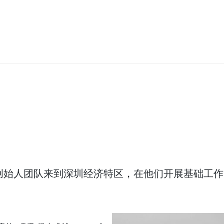
纯色
新色彩系列
DEBO® HUWAI-HPL®
木纹
新产品开发
DEBO® Compact HPL
Interior
石纹
DEBO® Compact
Fiberboard
金属色
CleanTop®
创意色彩
 德斑的创始人团队来到深圳经济特区，在他们开展基础
UltraCore
FireX A2