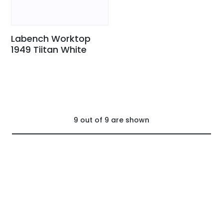
Labench Worktop
1949 Tiitan White
9
out of
9
are shown