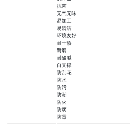
抗菌
无气无味
易加工
易清洁
环境友好
耐干热
耐磨
耐酸碱
自支撑
防刮花
防水
防污
防潮
防火
防腐
防霉