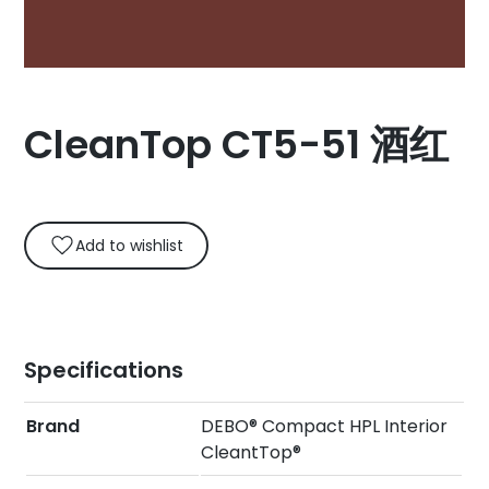
CleanTop CT5-51 酒红
Add to wishlist
Specifications
Brand
DEBO® Compact HPL Interior
CleantTop®