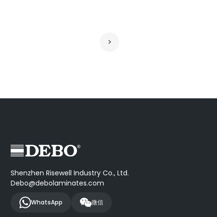
文
>
章
分
页
Shenzhen Risewell Industry Co., Ltd.
Debo@debolaminates.com
WhatsApp
微信