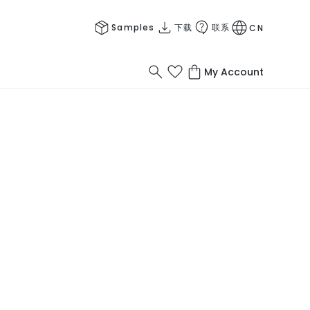
Samples
下载
联系
CN
My Account