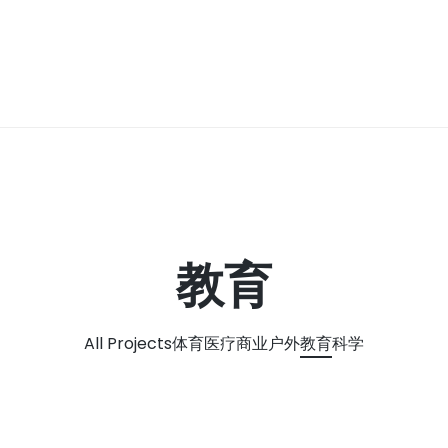
纯色
新色彩系列
DEBO® HUWAI-HPL®
木纹
新产品开发
DEBO® Compact HPL
Interior
石纹
教育
DEBO® Compact
Fiberboard
金属色
CleanTop®
创意色彩
All Projects
体育
医疗
商业
户外
教育
科学
UltraCore
FireX A2