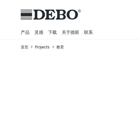
产品
灵感
下载
关于德斑
联系
首页
>
Projects
>
教育
建筑立面
商业
历程
室内
商业
户外家具
教育
理念
户外系列
医院
墙板
医疗
可持续性
HPL
厨房
室内家具
户外
销售网络
纤维板
办公室
办公室
科学
职业生涯
Fiberboard Core
户外
医院
体育
MFC
学校
实验室
Fire Redartant
科学
洗手间
Foil
运动