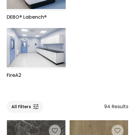
DEBO® Labench®
FireA2
94 Results
All Filters