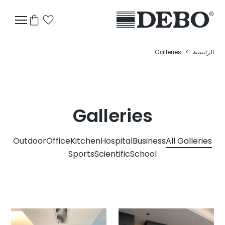
الرئيسية
>
Galleries
Galleries
Outdoor
Office
Kitchen
Hospital
Business
All Galleries
Sports
Scientific
School