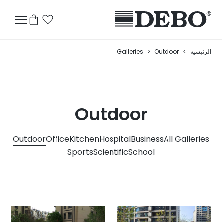
الرئيسية
>
Outdoor
>
Galleries
Outdoor
Outdoor
Office
Kitchen
Hospital
Business
All Galleries
Sports
Scientific
School