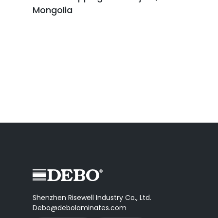
Mongolia
Pagination
des
publications
Shenzhen Risewell Industry Co., Ltd.
Debo@debolaminates.com