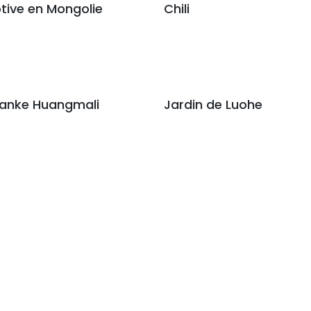
ive en Mongolie
Chili
Vanke Huangmali
Jardin de Luohe