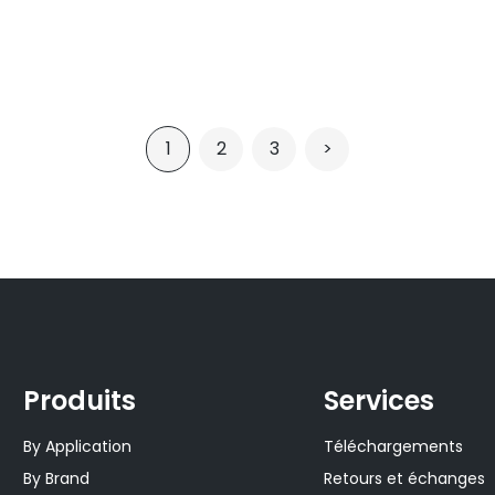
1
2
3
>
Produits
Services
By Application
Téléchargements
By Brand
Retours et échanges